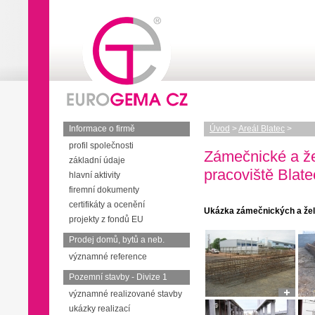
Informace o firmě
Úvod
>
Areál Blatec
>
profil společnosti
Zámečnické a ž
základní údaje
pracoviště Blate
hlavní aktivity
firemní dokumenty
certifikáty a ocenění
Ukázka zámečnických a žel
projekty z fondů EU
Prodej domů, bytů a neb.
významné reference
Pozemní stavby - Divize 1
významné realizované stavby
ukázky realizací