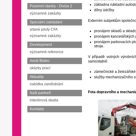
základna nákladní autod
Pozemní stavby - Divize 2
dílny údržby.
významné zakázky
Externím subjektům společnos
Speciální zakládání
vrtané piloty CFA
pronájem skladů a sklado
významné zakázky
pronájem kancelářských p
pronájem parkovacích plo
Development
stroje.
významné reference
V případě volných výrobních
Areál Blatec
samostatně:
ukázky prací
zámečnické a železářské
Aktuality
služby mechanizačního st
nabídka zaměstnání
Fota dopravního a mechaniz
Naši partneři
interiérová studia
Kontakty