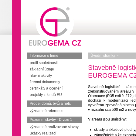
Informace o firmě
Úvodní stránka
>
profil společnosti
Stavebně-logisti
základní údaje
EUROGEMA CZ, a
hlavní aktivity
firemní dokumenty
Stavebně-logistické zá
certifikáty a ocenění
zrekonstruovaném areálu v 
projekty z fondů EU
Olomouce (R35 exit č. 272, d
dochází k modernizaci jed
Prodej domů, bytů a neb.
vytvořena zpevněná plocha p
v rozsahu cca 500 m2 a nový 
významné reference
V areálu jsou umístěny:
Pozemní stavby - Divize 1
významné realizované stavby
sklady a skladové plochy,
ukázky realizací
zámečnické a železobeto